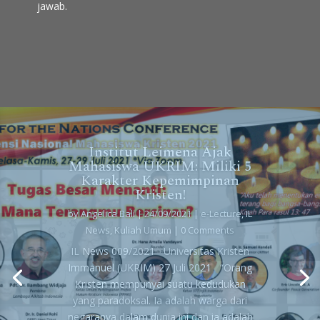
jawab.
Institut Leimena Ajak
Mahasiswa UKRIM: Miliki 5
Karakter Kepemimpinan
Kristen!
Angelica Bali
18/10/2020
e-Lecture
IL
by
Angelica Bali
|
24/09/2021
|
e-Lecture
,
IL
News
Kerjasama Pendidikan
News
,
Kuliah Umum
| 0 Comments
IL News 009/2021 Universitas Kristen
Immanuel (UKRIM) 27 Juli 2021 “Orang
Kristen mempunyai suatu kedudukan
yang paradoksal. Ia adalah warga dari
negaranya dalam dunia ini dan ia adalah