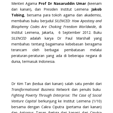
Menteri Agama
Prof Dr Nasaruddin Umar
(keenam
dari kanan), dan Presiden Institut Leimena
Jakob
Tobing
, bersama para tokoh agama dan akademisi,
membahas buku berjudul
SILENCED: How Apostasy and
Blasphemy Codes Are Choking Freedom Worldwide
, di
Institut Leimena, Jakarta, 6 September 2012. Buku
SILENCED
adalah karya Dr Paul Marshall yang
membahas tentang bagaimana kebebasan beragama
terancam oleh berbagai pembatasan melalui
peraturan-peraturan yang ada di beberapa negara di
dunia, termasuk Indonesia.
Dr Kim Tan (kedua dari kanan) salah satu pendiri dari
Transformational Business Network
dan penulis buku
Fighting Poverty Through Enterprise: The Case of Social
Venture Capital
berkunjung ke Institut Leimena (1/10)
bersama dengan Cakra Ciputra (pertama dari kanan)
dan Antonius Tanan (ketiga dari kanan) dari Ciputra