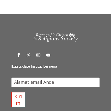
Responsible Citizenship
Religious Society
in
Ikuti update Institut Leimena
I
k
u
t
Kiri
i
m
u
p