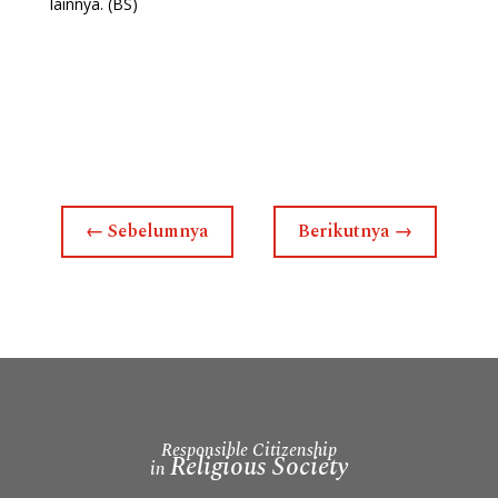
lainnya. (BS)
←
Sebelumnya
Berikutnya
→
Responsible Citizenship
Religious Society
in