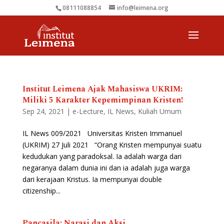
08111088854
info@leimena.org
Institut Leimena Ajak Mahasiswa UKRIM:
Miliki 5 Karakter Kepemimpinan Kristen!
Sep 24, 2021
|
e-Lecture
,
IL News
,
Kuliah Umum
IL News 009/2021 Universitas Kristen Immanuel
(UKRIM) 27 Juli 2021 “Orang Kristen mempunyai suatu
kedudukan yang paradoksal. Ia adalah warga dari
negaranya dalam dunia ini dan ia adalah juga warga
dari kerajaan Kristus. Ia mempunyai double
citizenship...
Pancasila: Narasi dan Aksi