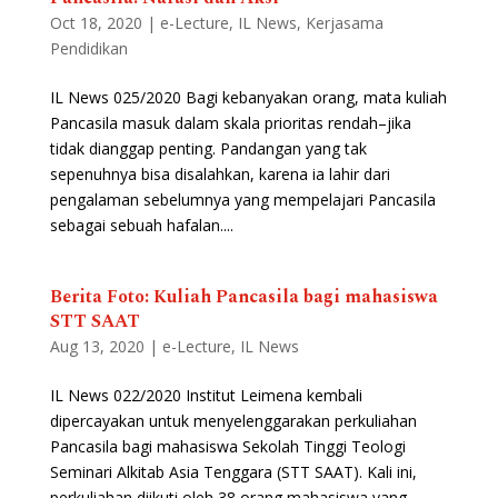
Oct 18, 2020
|
e-Lecture
,
IL News
,
Kerjasama
Pendidikan
IL News 025/2020 Bagi kebanyakan orang, mata kuliah
Pancasila masuk dalam skala prioritas rendah–jika
tidak dianggap penting. Pandangan yang tak
sepenuhnya bisa disalahkan, karena ia lahir dari
pengalaman sebelumnya yang mempelajari Pancasila
sebagai sebuah hafalan....
Berita Foto: Kuliah Pancasila bagi mahasiswa
STT SAAT
Aug 13, 2020
|
e-Lecture
,
IL News
IL News 022/2020 Institut Leimena kembali
dipercayakan untuk menyelenggarakan perkuliahan
Pancasila bagi mahasiswa Sekolah Tinggi Teologi
Seminari Alkitab Asia Tenggara (STT SAAT). Kali ini,
perkuliahan diikuti oleh 38 orang mahasiswa yang