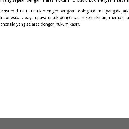
aku yang sejalan dengan “nafas” hukum TUHAN untuk mengasihi sesam
g Kristen dituntut untuk mengembangkan teologia damai yang diajark
a Indonesia. Upaya-upaya untuk pengentasan kemiskinan, memajukan
ancasila yang selaras dengan hukum kasih.