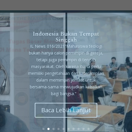
Indonesia Bukan Tempat
Singgah
IL News 016/2021“Mahasiswa teologi
bukan hanya calon pemimpin di gereja,
tetapi juga pemimpin di tengah
masyarakat. Oleh karena itu, ia perlu
memiliki pengetahuan dan keterampilan
dalam memimpin jemaat untuk
bersama-sama mewujudkan kebaikan
bagi bangsa.” ...
Baca Lebih Lanjut