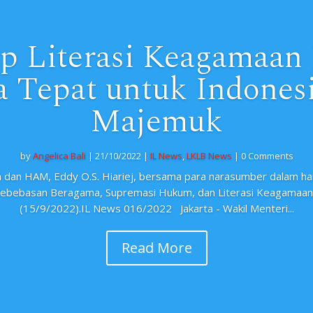
p Literasi Keagamaan 
 Tepat untuk Indones
Majemuk
by
Angelica Bali
|
21/10/2022
|
IL News
,
LKLB News
| 0 Comments
 dan HAM, Eddy O.S. Hiariej, bersama para narasumber dalam hari
 “Kebebasan Beragama, Supremasi Hukum, dan Literasi Keagamaan
(15/9/2022).IL News 016/2022 Jakarta - Wakil Menteri...
Read More