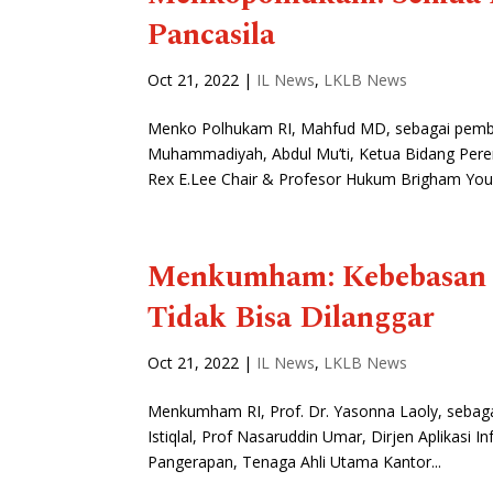
Pancasila
Oct 21, 2022
|
IL News
,
LKLB News
Menko Polhukam RI, Mahfud MD, sebagai pembi
Muhammadiyah, Abdul Mu’ti, Ketua Bidang Pere
Rex E.Lee Chair & Profesor Hukum Brigham Youn
Menkumham: Kebebasan B
Tidak Bisa Dilanggar
Oct 21, 2022
|
IL News
,
LKLB News
Menkumham RI, Prof. Dr. Yasonna Laoly, sebag
Istiqlal, Prof Nasaruddin Umar, Dirjen Aplikasi
Pangerapan, Tenaga Ahli Utama Kantor...