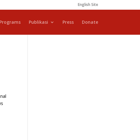
English Site
Programs
Publikasi
Press
Donate
onal
ws