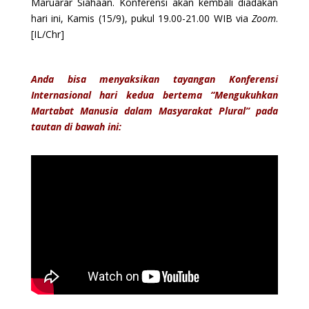
Maruarar Siahaan. Konferensi akan kembali diadakan
hari ini, Kamis (15/9), pukul 19.00-21.00 WIB via
Zoom
.
[IL/Chr]
Anda bisa menyaksikan tayangan Konferensi
Internasional hari kedua bertema “Mengukuhkan
Martabat Manusia dalam Masyarakat Plural” pada
tautan di bawah ini: