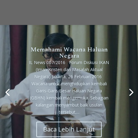
Memahami Wacana Haluan
Negara
IL News 007/2016 Forum Diskusi IKAN
(Iman Kristen dan Masalah Aktual
Negara) Jakarta, 26 Februari 2016
Wacana untuk menghidupkan kembali
Garis-Garis Besar Haluan Negara
(GBHN) kembali mengemuka. Sebagian
kalangan menyambut baik usulan
tersebut,...
Baca Lebih Lanjut