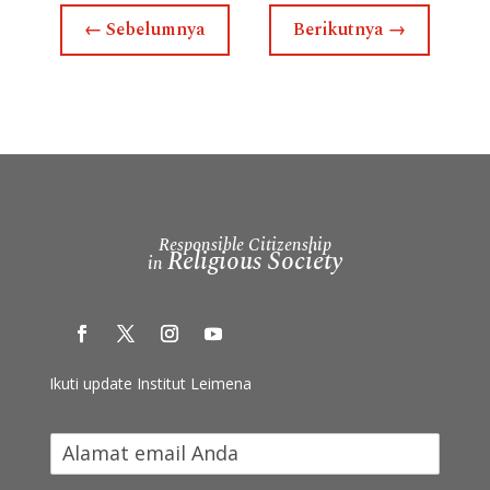
←
Sebelumnya
Berikutnya
→
Responsible Citizenship
Religious Society
in
Ikuti update Institut Leimena
I
k
u