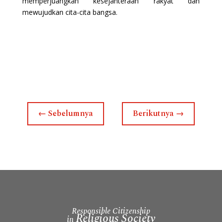
memperjuangkan kesejahteraan rakyat dan
mewujudkan cita-cita bangsa.
←
Sebelumnya
Berikutnya
→
Responsible Citizenship
Religious Society
in