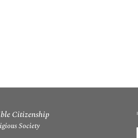
ble Citizenship
igious Society
I