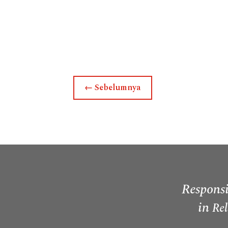
←
Sebelumnya
Responsi
in
Rel