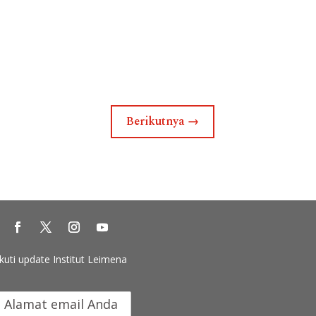
Berikutnya
→
Ikuti update Institut Leimena
k