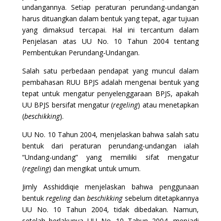
undangannya. Setiap peraturan perundang-undangan
harus dituangkan dalam bentuk yang tepat, agar tujuan
yang dimaksud tercapai. Hal ini tercantum dalam
Penjelasan atas UU No. 10 Tahun 2004 tentang
Pembentukan Perundang-Undangan.
Salah satu perbedaan pendapat yang muncul dalam
pembahasan RUU BPJS adalah mengenai bentuk yang
tepat untuk mengatur penyelenggaraan BPJS, apakah
UU BPJS bersifat mengatur (
regeling
)
atau menetapkan
(
beschikking
).
UU No. 10 Tahun 2004, menjelaskan bahwa salah satu
bentuk dari peraturan perundang-undangan ialah
“Undang-undang” yang memiliki sifat mengatur
(
regeling
) dan mengikat untuk umum.
Jimly Asshiddiqie menjelaskan bahwa penggunaan
bentuk
regeling
dan
beschikking
sebelum ditetapkannya
UU No. 10 Tahun 2004, tidak dibedakan. Namun,
setelah berlakunya UU No. 10 Tahun 2004, menjadi