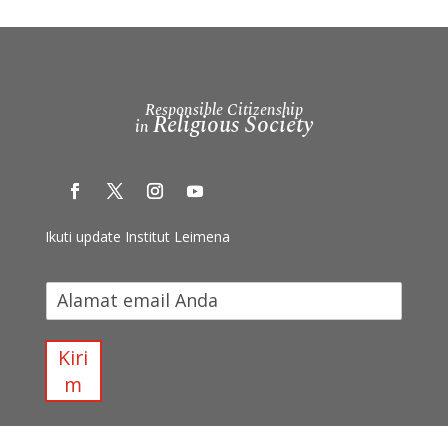
Responsible Citizenship
Religious Society
in
Ikuti update Institut Leimena
I
k
u
t
Kiri
i
m
u
p
d