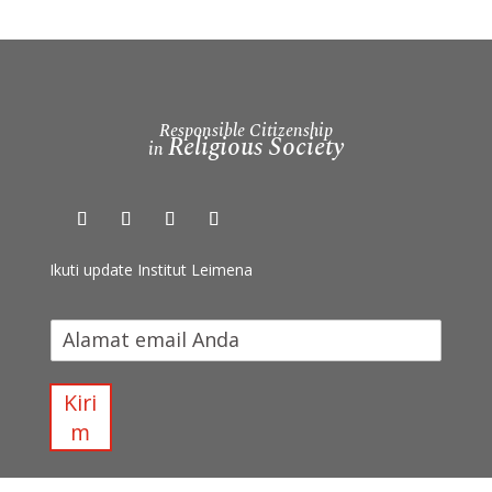
Responsible Citizenship
Religious Society
in
Ikuti update Institut Leimena
I
k
u
t
Kiri
i
m
u
p
d