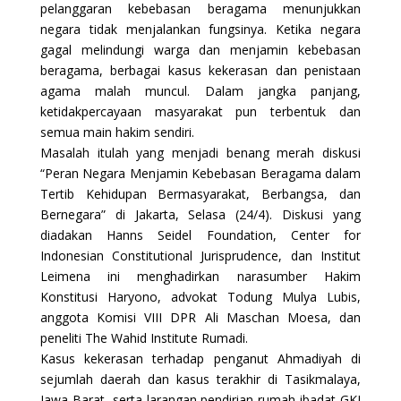
pelanggaran kebebasan beragama menunjukkan
negara tidak menjalankan fungsinya. Ketika negara
gagal melindungi warga dan menjamin kebebasan
beragama, berbagai kasus kekerasan dan penistaan
agama malah muncul. Dalam jangka panjang,
ketidakpercayaan masyarakat pun terbentuk dan
semua main hakim sendiri.
Masalah itulah yang menjadi benang merah diskusi
“Peran Negara Menjamin Kebebasan Beragama dalam
Tertib Kehidupan Bermasyarakat, Berbangsa, dan
Bernegara” di Jakarta, Selasa (24/4). Diskusi yang
diadakan Hanns Seidel Foundation, Center for
Indonesian Constitutional Jurisprudence, dan Institut
Leimena ini menghadirkan narasumber Hakim
Konstitusi Haryono, advokat Todung Mulya Lubis,
anggota Komisi VIII DPR Ali Maschan Moesa, dan
peneliti The Wahid Institute Rumadi.
Kasus kekerasan terhadap penganut Ahmadiyah di
sejumlah daerah dan kasus terakhir di Tasikmalaya,
Jawa Barat, serta larangan pendirian rumah ibadat GKI