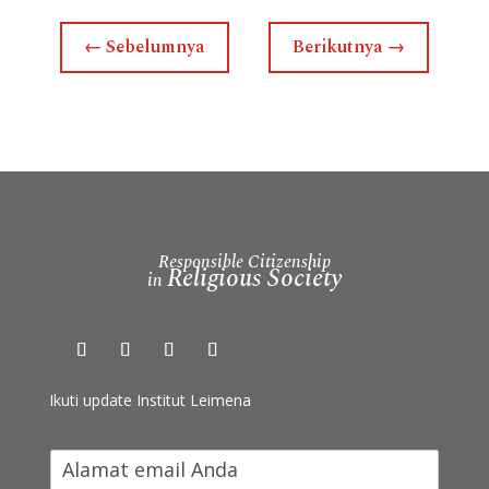
←
Sebelumnya
Berikutnya
→
Responsible Citizenship
Religious Society
in
Ikuti update Institut Leimena
I
k