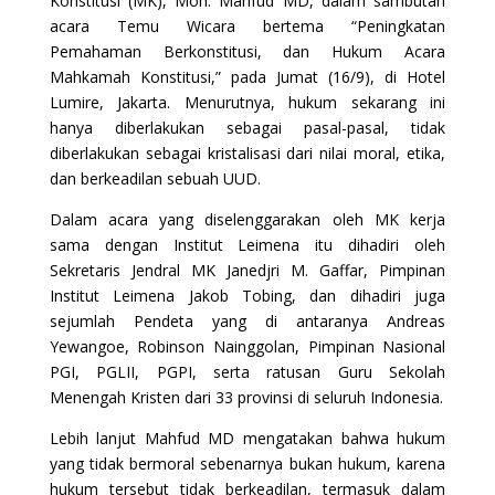
Konstitusi (MK), Moh. Mahfud MD, dalam sambutan
acara Temu Wicara bertema “Peningkatan
Pemahaman Berkonstitusi, dan Hukum Acara
Mahkamah Konstitusi,” pada Jumat (16/9), di Hotel
Lumire, Jakarta. Menurutnya, hukum sekarang ini
hanya diberlakukan sebagai pasal-pasal, tidak
diberlakukan sebagai kristalisasi dari nilai moral, etika,
dan berkeadilan sebuah UUD.
Dalam acara yang diselenggarakan oleh MK kerja
sama dengan Institut Leimena itu dihadiri oleh
Sekretaris Jendral MK Janedjri M. Gaffar, Pimpinan
Institut Leimena Jakob Tobing, dan dihadiri juga
sejumlah Pendeta yang di antaranya Andreas
Yewangoe, Robinson Nainggolan, Pimpinan Nasional
PGI, PGLII, PGPI, serta ratusan Guru Sekolah
Menengah Kristen dari 33 provinsi di seluruh Indonesia.
Lebih lanjut Mahfud MD mengatakan bahwa hukum
yang tidak bermoral sebenarnya bukan hukum, karena
hukum tersebut tidak berkeadilan, termasuk dalam