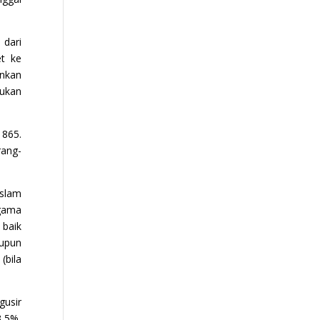
dari
et ke
ankan
sukan
1865.
rang-
Islam
agama
 baik
aupun
(bila
gusir
,5%,