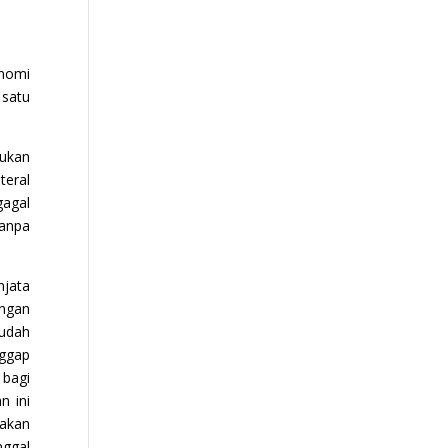
onomi
 satu
kukan
teral
gagal
anpa
njata
engan
sudah
nggap
 bagi
n ini
yakan
nggal