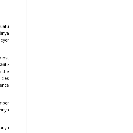
suatu
dinya
meyer
 most
hiite
n the
icles
lence
umber
annya
danya