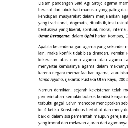
Dalam pandangan Said Agil Sirojd agama mem
berasal dari lubuk hati manusia yang paling d
kehidupan masyarakat dalam menjalankan a
yang tradisional, dogmatis, ritualistik, institu
bentuknya yang liberal, spiritual, moral, internal
Umat Beragama
, dalam
Opini
harian Kompas, Edi
Apabila kecenderungan agama yang sekunder m
lain, maka konflik tidak bisa dihindari. Pemikir
kekerasan atas nama agama atau agama tan
menyertai kembalinya agama dalam maknanya 
karena negara memanfaatkan agama, atau bis
Tanpa Agama
, (Jakarta: Pustaka Utan Kayu, 2002:
Namun demikian, sejarah kekristenan telah me
pemerintahan semakin bobrok kondisi keagama
terbukti gagal. Calvin mencoba menciptakan sebu
ke-4 ketika Konstantinus bertobat dan menyat
baik di dalam sisi pemerintah maupun gereja itu 
yang imoral dan melawan ajaran dari agamanya s