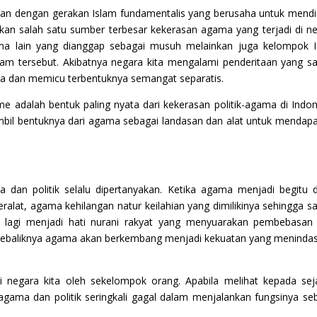
apan dengan gerakan Islam fundamentalis yang berusaha untuk mendi
kan salah satu sumber terbesar kekerasan agama yang terjadi di n
ma lain yang dianggap sebagai musuh melainkan juga kelompok 
slam tersebut. Akibatnya negara kita mengalami penderitaan yang s
a dan memicu terbentuknya semangat separatis.
sme adalah bentuk paling nyata dari kekerasan politik-agama di Indon
mbil bentuknya dari agama sebagai landasan dan alat untuk mendap
dan politik selalu dipertanyakan. Ketika agama menjadi begitu 
ralat, agama kehilangan natur keilahian yang dimilikinya sehingga s
 lagi menjadi hati nurani rakyat yang menyuarakan pembebasan
, sebaliknya agama akan berkembang menjadi kekuatan yang meninda
di negara kita oleh sekelompok orang. Apabila melihat kepada sej
ama dan politik seringkali gagal dalam menjalankan fungsinya se