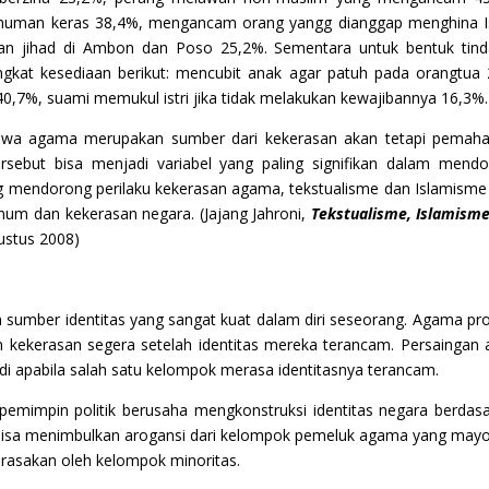
inuman keras 38,4%, mengancam orang yangg dianggap menghina 
 dan jihad di Ambon dan Poso 25,2%. Sementara untuk bentuk tin
ingkat kesediaan berikut: mencubit anak agar patuh pada orangtua
40,7%, suami memukul istri jika tidak melakukan kewajibannya 16,3%.
ahwa agama merupakan sumber dari kekerasan akan tetapi pemah
ersebut bisa menjadi variabel yang paling signifikan dalam mend
g mendorong perilaku kekerasan agama, tekstualisme dan Islamisme
umum dan kekerasan negara. (Jajang Jahroni,
Tekstualisme, Islamism
ustus 2008)
sumber identitas yang sangat kuat dalam diri seseorang. Agama pro
n kekerasan segera setelah identitas mereka terancam. Persaingan 
i apabila salah satu kelompok merasa identitasnya terancam.
 pemimpin politik berusaha mengkonstruksi identitas negara berdas
tu bisa menimbulkan arogansi dari kelompok pemeluk agama yang mayo
irasakan oleh kelompok minoritas.