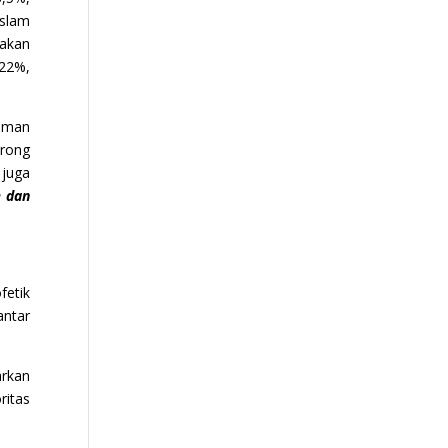
Islam
dakan
 22%,
aman
orong
 juga
e dan
fetik
antar
arkan
ritas