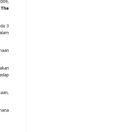
2009,
The
ada 3
alam
amaan
nakan
hadap
saan,
imana