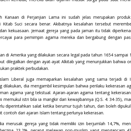
 Kanaan di Perjanjian Lama ini sudah jelas merupakan produk 
i Kitab Suci secara benar. Akibatnya kesalahan tersebut meremb
mi dan kekuasaan. Jemaat gereja yang pada jaman itu tidak diperken
mpercayai para pemimpin agama mereka dan bergabung dengan pa
an di Amerika yang dilakukan secara legal pada tahun 1654 sampai 
but dilegalkan dengan ayat-ayat Alkitab yang menunjukkan bahwa o
kukan praktek perbudakan.
n Islam Liberal juga memaparkan kesalahan yang sama terjadi di 
ng dilakukan, dia mengambil kesimpulan bahwa perilaku kekerasan 
haman agama yang tekstual. Ajaran-ajaran agama tentang kekerasan
mi memukul istri bila ia mangkir dari kewajibannya (Q.S. 4: 34-35), m
 diperintahkan salat ketika berumur tujuh tahun, dan boleh dipukul 
kit contoh dari ajaran Islam tentang perlunya kekerasan.
a merusak gereja yang tidak memiliki izin berjumlah 14,7%, men
berzina 23,2%, perang melawan non-muslim yang mengancam 43