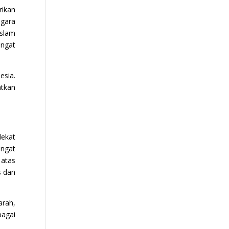
rikan
egara
Islam
angat
esia.
atkan
dekat
angat
 atas
s dan
arah,
bagai