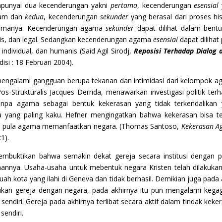
punyai dua kecenderungan yakni
pertama
, kecenderungan
esensial
alam dan
kedua
, kecenderungan
sekunder
yang berasal dari proses his
gamanya. Kecenderungan agama
sekunder
dapat dilihat dalam bent
sinalis, dan legal. Sedangkan kecenderungan agama
esensial
dapat dilihat
, individual, dan humanis (Said Agil Sirodj,
Reposisi Terhadap
Dialog 
si : 18 Februari 2004).
engalami gangguan berupa tekanan dan intimidasi dari kelompok 
 Pos-Strukturalis Jacques Derrida, menawarkan investigasi politik ter
pa agama sebagai bentuk kekerasan yang tidak terkendalikan 
yang paling kaku. Hefner mengingatkan bahwa kekerasan bisa te
a pula agama memanfaatkan negara. (Thomas Santoso,
Kekerasan 
1).
mbuktikan bahwa semakin dekat gereja secara institusi dengan po
annya. Usaha-usaha untuk mebentuk negara Kristen telah dilakuka
ah kota yang ilahi di Geneva dan tidak berhasil. Demikian juga pada
ukan gereja dengan negara, pada akhirnya itu pun mengalami kega
sendiri. Gereja pada akhirnya terlibat secara aktif dalam tindak keke
endiri.