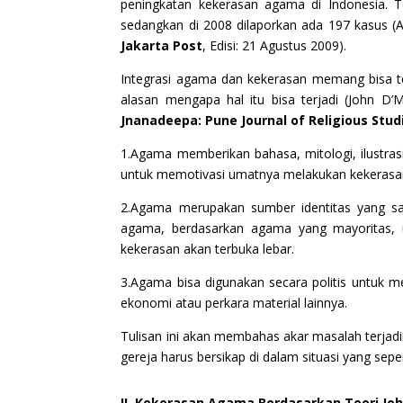
peningkatan kekerasan agama di Indonesia. 
sedangkan di 2008 dilaporkan ada 197 kasus (
Jakarta Post
, Edisi: 21 Agustus 2009).
Integrasi agama dan kekerasan memang bisa te
alasan mengapa hal itu bisa terjadi (John D’
Jnanadeepa: Pune Journal of Religious Studi
1.Agama memberikan bahasa, mitologi, ilustras
untuk memotivasi umatnya melakukan kekerasa
2.Agama merupakan sumber identitas yang san
agama, berdasarkan agama yang mayoritas, u
kekerasan akan terbuka lebar.
3.Agama bisa digunakan secara politis untuk m
ekonomi atau perkara material lainnya.
Tulisan ini akan membahas akar masalah terjad
gereja harus bersikap di dalam situasi yang sepert
II. Kekerasan Agama Berdasarkan Teori Joh