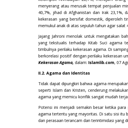
menyerang atau merusak tempat penjualan m
40,7%, jihad di Afghanistan dan Irak 23,1%,
kekerasan yang bersifat domestik, diperoleh t
memukul anak di atas sepuluh tahun agar salat 
Jajang Jahroni menolak untuk mengatakan b
yang tekstualis terhadap Kitab Suci agama t
timbulnya perilaku kekerasan agama. Di sampin
berkorelasi positif dengan perilaku kekerasan 
Kekerasan Agama,
dalam:
Islamlib.com
, 07 Ag
II.2. Agama dan Identitas
Tidak dapat dipungkiri bahwa agama merupakan 
seperti Islam dan Kristen, cenderung melakuka
agama yang memicu konflik sangat mudah terjad
Potensi ini menjadi semakin besar ketika para
agama tertentu yang mayoritas. Di satu sisi i
dan perasaan terancam dan terintimidasi yang d