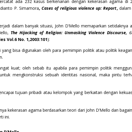
Tercatat ada 232 kasus berkenanan dengan kekerasan agama di 
Adianto P. Simamora
,
Cases of religious violence up: Report
,
dalam
rjadi dalam banyak situasi, John D’Mello memaparkan setidaknya 
Mello,
The Hijacking of Religion: Unmasking Violence Discourse,
d
es Vol.6 No. 1,
2003:101
):
i yang bisa digunakan oleh para pemimpin politik atau politik keag
n.
gat kuat; oleh sebab itu apabila para pemimpin politik menggu
ntuk mengkonstruksi sebuah identitas nasional, maka pintu ter
encapai tujuan pribadi atau kelompok yang berkaitan dengan kekua
inya kekerasan agama berdasarkan teori dari John D’Mello dan baga
i ini.
n D’Mello