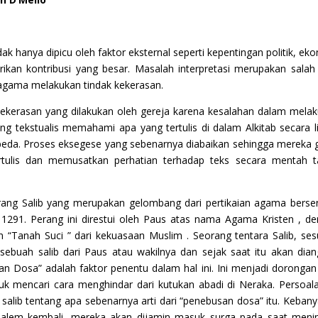
ak hanya dipicu oleh faktor eksternal seperti kepentingan politik, ek
ikan kontribusi yang besar. Masalah interpretasi merupakan salah
gama melakukan tindak kekerasan.
kekerasan yang dilakukan oleh gereja karena kesalahan dalam mela
ng tekstualis memahami apa yang tertulis di dalam Alkitab secara li
eda. Proses eksegese yang sebenarnya diabaikan sehingga mereka 
tulis dan memusatkan perhatian terhadap teks secara mentah t
ang Salib yang merupakan gelombang dari pertikaian agama berse
 1291. Perang ini direstui oleh Paus atas nama Agama Kristen , d
 “Tanah Suci ” dari kekuasaan Muslim . Seorang tentara Salib, se
buah salib dari Paus atau wakilnya dan sejak saat itu akan dia
san Dosa” adalah faktor penentu dalam hal ini. Ini menjadi dorongan
k mencari cara menghindar dari kutukan abadi di Neraka. Persoala
salib tentang apa sebenarnya arti dari “penebusan dosa” itu. Keban
alem kembali, mereka akan dijamin masuk surga pada saat meni