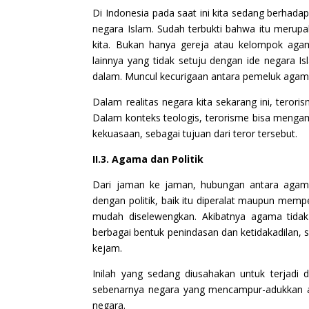
Di Indonesia pada saat ini kita sedang berhad
negara Islam. Sudah terbukti bahwa itu merupa
kita. Bukan hanya gereja atau kelompok aga
lainnya yang tidak setuju dengan ide negara I
dalam. Muncul kecurigaan antara pemeluk agam
Dalam realitas negara kita sekarang ini, terori
Dalam konteks teologis, terorisme bisa menga
kekuasaan, sebagai tujuan dari teror tersebut.
II.3. Agama dan Politik
Dari jaman ke jaman, hubungan antara agama 
dengan politik, baik itu diperalat maupun mempe
mudah diselewengkan. Akibatnya agama tidak
berbagai bentuk penindasan dan ketidakadilan
kejam.
Inilah yang sedang diusahakan untuk terjadi 
sebenarnya negara yang mencampur-adukkan ag
negara.