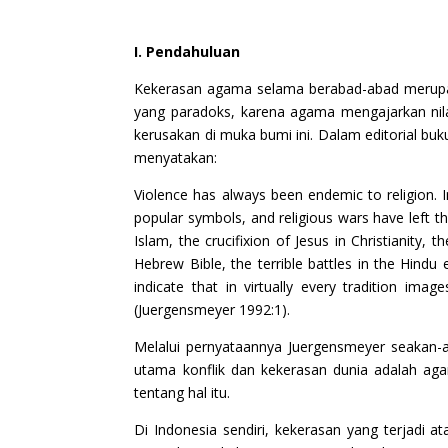
I. Pendahuluan
Kekerasan agama selama berabad-abad merupak
yang paradoks, karena agama mengajarkan nilai
kerusakan di muka bumi ini. Dalam editorial bu
menyatakan:
Violence has always been endemic to religion.
popular symbols, and religious wars have left t
Islam, the crucifixion of Jesus in Christianity,
Hebrew Bible, the terrible battles in the Hindu 
indicate that in virtually every tradition ima
(Juergensmeyer 1992:1).
Melalui pernyataannya Juergensmeyer seakan
utama konflik dan kekerasan dunia adalah aga
tentang hal itu.
Di Indonesia sendiri, kekerasan yang terjadi 