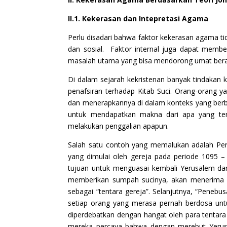
II.1. Kekerasan dan Intepretasi Agama
Perlu disadari bahwa faktor kekerasan agama tid
dan sosial. Faktor internal juga dapat member
masalah utama yang bisa mendorong umat bera
Di dalam sejarah kekristenan banyak tindakan 
penafsiran terhadap Kitab Suci. Orang-orang ya
dan menerapkannya di dalam konteks yang berb
untuk mendapatkan makna dari apa yang ter
melakukan penggalian apapun.
Salah satu contoh yang memalukan adalah Per
yang dimulai oleh gereja pada periode 1095 –
tujuan untuk menguasai kembali Yerusalem dan
memberikan sumpah sucinya, akan menerima se
sebagai “tentara gereja”. Selanjutnya, “Penebu
setiap orang yang merasa pernah berdosa untu
diperdebatkan dengan hangat oleh para tentara 
mereka percaya bahwa dengan merebut Yerus