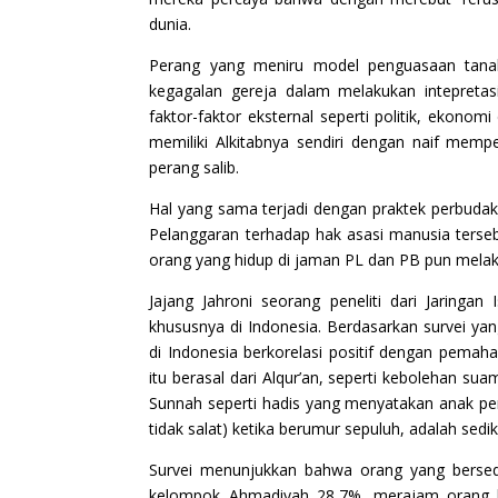
dunia.
Perang yang meniru model penguasaan tanah
kegagalan gereja dalam melakukan intepretas
faktor-faktor eksternal seperti politik, ekono
memiliki Alkitabnya sendiri dengan naif me
perang salib.
Hal yang sama terjadi dengan praktek perbudak
Pelanggaran terhadap hak asasi manusia terse
orang yang hidup di jaman PL dan PB pun mela
Jajang Jahroni seorang peneliti dari Jaringa
khususnya di Indonesia. Berdasarkan survei ya
di Indonesia berkorelasi positif dengan pema
itu berasal dari Alqur’an, seperti kebolehan sua
Sunnah seperti hadis yang menyatakan anak perlu
tidak salat) ketika berumur sepuluh, adalah sedi
Survei menunjukkan bahwa orang yang bersedi
kelompok Ahmadiyah 28,7%, merajam orang 