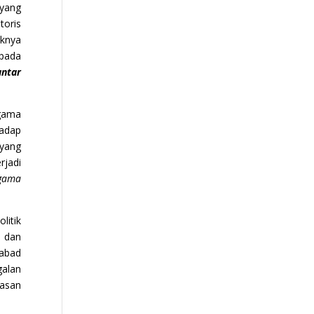
yang
toris
uknya
 pada
antar
agama
hadap
yang
rjadi
Agama
litik
n dan
 abad
galan
rasan