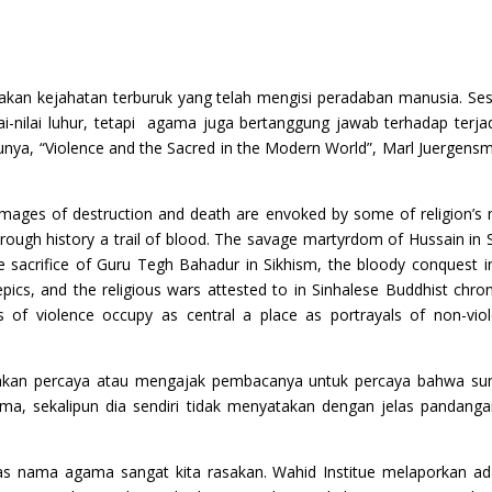
an kejahatan terburuk yang telah mengisi peradaban manusia. Se
-nilai luhur, tetapi agama juga bertanggung jawab terhadap terja
kunya, “Violence and the Sacred in the Modern World”, Marl Juergens
 Images of destruction and death are envoked by some of religion’s
hrough history a trail of blood. The savage martyrdom of Hussain in S
 the sacrifice of Guru Tegh Bahadur in Sikhism, the bloody conquest i
epics, and the religious wars attested to in Sinhalese Buddhist chron
ges of violence occupy as central a place as portrayals of non-vio
-akan percaya atau mengajak pembacanya untuk percaya bahwa s
ma, sekalipun dia sendiri tidak menyatakan dengan jelas pandang
atas nama agama sangat kita rasakan. Wahid Institue melaporkan a