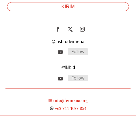
@institutleimena
Follow
@lklbid
Follow
✉ info@leimena.org
+62 811 1088 854