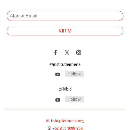
@institutleimena
Follow
@lklbid
Follow
✉ info@leimena.org
+62 811 1088 854