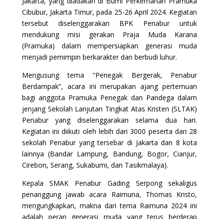
Jakarta, yang diadakan di Bumi Perkemahan Pramuka
Cibubur, Jakarta Timur, pada 25-26 April 2024. Kegiatan
tersebut diselenggarakan BPK Penabur untuk
mendukung misi gerakan Praja Muda Karana
(Pramuka) dalam mempersiapkan generasi muda
menjadi pemimpin berkarakter dan berbudi luhur.
Mengusung tema “Penegak Bergerak, Penabur
Berdampak”, acara ini merupakan ajang pertemuan
bagi anggota Pramuka Penegak dan Pandega dalam
jenjang Sekolah Lanjutan Tingkat Atas Kristen (SLTAK)
Penabur yang diselenggarakan selama dua hari.
Kegiatan ini diikuti oleh lebih dari 3000 peserta dari 28
sekolah Penabur yang tersebar di Jakarta dan 8 kota
lainnya (Bandar Lampung, Bandung, Bogor, Cianjur,
Cirebon, Serang, Sukabumi, dan Tasikmalaya).
Kepala SMAK Penabur Gading Serpong sekaligus
penanggung jawab acara Raimuna, Thomas Kristo,
mengungkapkan, makna dari tema Raimuna 2024 ini
adalah peran generasi muda yang terus berderap