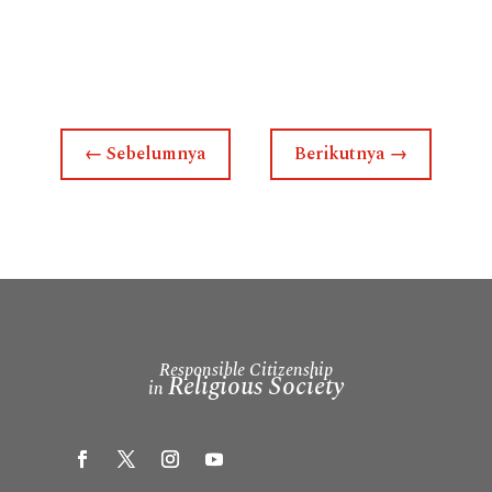
←
Sebelumnya
Berikutnya
→
Responsible Citizenship
Religious Society
in