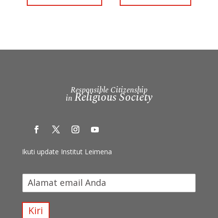
Responsible Citizenship
Religious Society
in
Ikuti update Institut Leimena
I
k
u
t
Kiri
i