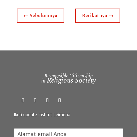
←
Sebelumnya
Berikutnya
→
Responsible Citizenship
Religious Society
in
Ikuti update Institut Leimena
I