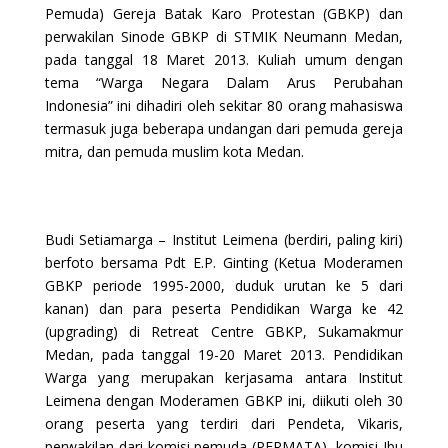
Pemuda) Gereja Batak Karo Protestan (GBKP) dan
perwakilan Sinode GBKP di STMIK Neumann Medan,
pada tanggal 18 Maret 2013. Kuliah umum dengan
tema “Warga Negara Dalam Arus Perubahan
Indonesia” ini dihadiri oleh sekitar 80 orang mahasiswa
termasuk juga beberapa undangan dari pemuda gereja
mitra, dan pemuda muslim kota Medan.
Budi Setiamarga – Institut Leimena (berdiri, paling kiri)
berfoto bersama Pdt E.P. Ginting (Ketua Moderamen
GBKP periode 1995-2000, duduk urutan ke 5 dari
kanan) dan para peserta Pendidikan Warga ke 42
(upgrading) di Retreat Centre GBKP, Sukamakmur
Medan, pada tanggal 19-20 Maret 2013. Pendidikan
Warga yang merupakan kerjasama antara Institut
Leimena dengan Moderamen GBKP ini, diikuti oleh 30
orang peserta yang terdiri dari Pendeta, Vikaris,
perwakilan dari komisi pemuda (PERMATA), komisi Ibu