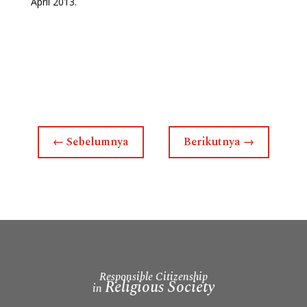
April 2013.
←
Sebelumnya
Berikutnya
→
Responsible Citizenship
Religious Society
in