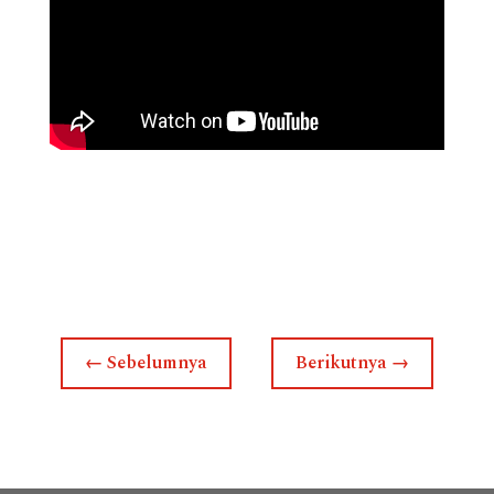
←
Sebelumnya
Berikutnya
→