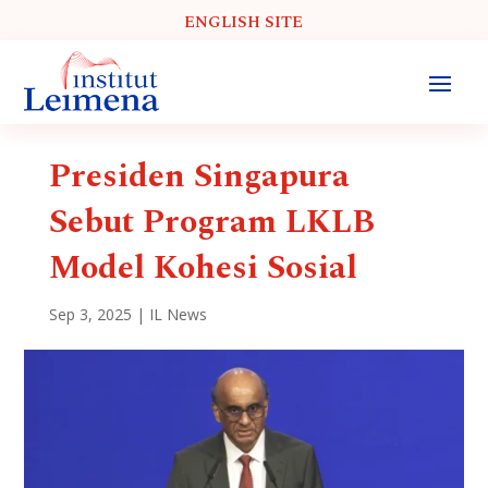
ENGLISH SITE
Presiden Singapura
Sebut Program LKLB
Model Kohesi Sosial
Sep 3, 2025
|
IL News