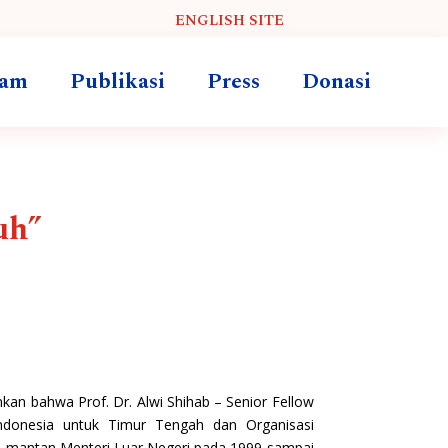
ENGLISH SITE
ram
Publikasi
Press
Donasi
uh”
an bahwa Prof. Dr. Alwi Shihab – Senior Fellow
Indonesia untuk Timur Tengah dan Organisasi
, mantan Menteri Luar Negeri pada 1999 sampai