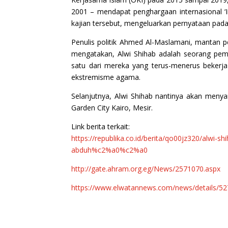
2001 – mendapat penghargaan internasional
kajian tersebut, mengeluarkan pernyataan pada
Penulis politik Ahmed Al-Maslamani, mantan p
mengatakan, Alwi Shihab adalah seorang pemiki
satu dari mereka yang terus-menerus bekerja
ekstremisme agama.
Selanjutnya, Alwi Shihab nantinya akan menya
Garden City Kairo, Mesir.
Link berita terkait:
https://republika.co.id/berita/qo00jz320/alw
abduh%c2%a0%c2%a0
http://gate.ahram.org.eg/News/2571070.aspx
https://www.elwatannews.com/news/details/5