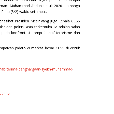
 ‘Imam Muhammad Abduh’ untuk 2020. Lembaga
 Rabu (3/2) waktu setempat.
enasihat Presiden Mesir yang juga Kepala CCSS
r dan politisi Asia terkemuka. Ia adalah salah
 pada konfrontasi komprehensif terorisme dan
mpaikan pidato di markas besar CCSS di distrik
i-shihab-terima-penghargaan-syekh-muhammad-
277382