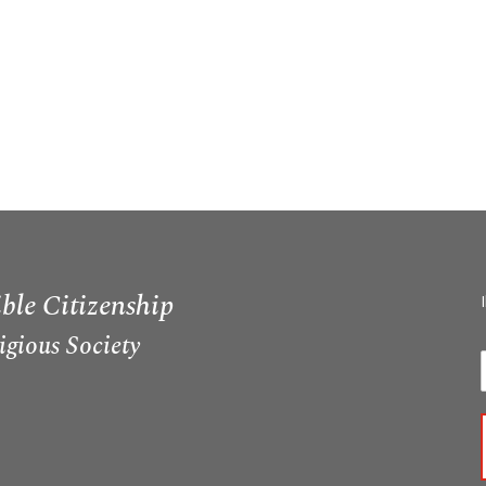
ble Citizenship
igious Society
I
i