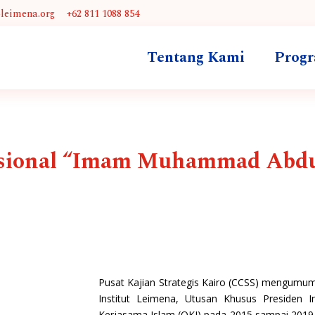
@leimena.org
+62 811 1088 854
Tentang Kami
Prog
asional “Imam Muhammad Abd
Pusat Kajian Strategis Kairo (CCSS) mengumumk
Institut Leimena, Utusan Khusus Presiden 
Kerjasama Islam (OKI) pada 2015 sampai 2019