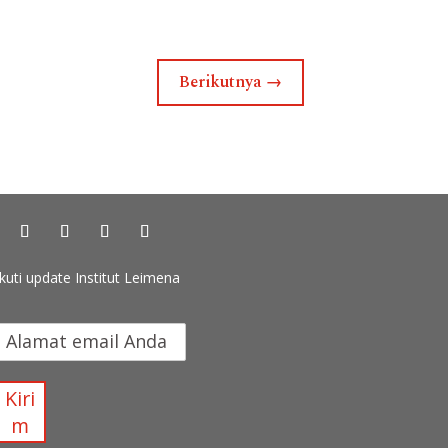
Berikutnya
→
Ikuti update Institut Leimena
k
u
t
Kiri
m
u