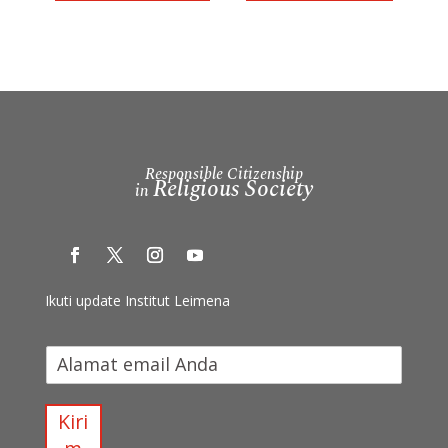
Responsible Citizenship
Religious Society
in
Ikuti update Institut Leimena
I
k
u
t
Kiri
i