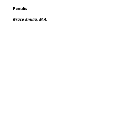
Penulis
Grace Emilia, M.A.
←
Pancasila di Tengah Isu Publik (1)
Pancasila di Tengah Isu Publik (3)
→