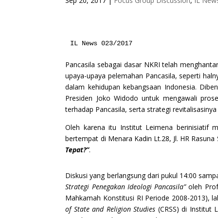
Sep 20, 2017
|
Focus Group Discussion
,
IL New
IL News 023/2017
Pancasila sebagai dasar NKRI telah menghant
upaya-upaya pelemahan Pancasila, seperti halny
dalam kehidupan kebangsaan Indonesia. Diben
Presiden Joko Widodo untuk mengawali proses 
terhadap Pancasila, serta strategi revitalisasinya
Oleh karena itu Institut Leimena berinisiati
bertempat di Menara Kadin Lt.28, Jl. HR Rasuna
Tepat?”
.
Diskusi yang berlangsung dari pukul 14:00 samp
Strategi Penegakan Ideologi Pancasila”
oleh Pro
Mahkamah Konstitusi RI Periode 2008-2013), la
of State and Religion Studies
(CRSS) di Institut