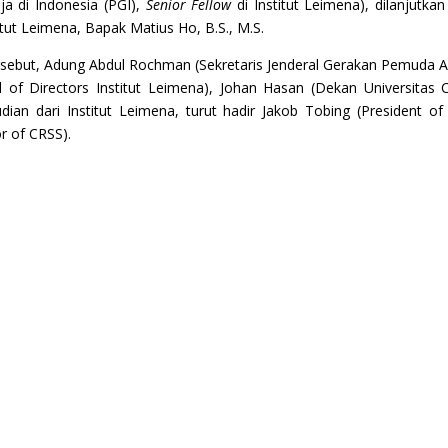
a di Indonesia (PGI),
Senior Fellow
di Institut Leimena), dilanjutk
titut Leimena, Bapak Matius Ho, B.S., M.S.
sebut, Adung Abdul Rochman (Sekretaris Jenderal Gerakan Pemuda A
rd of Directors Institut Leimena), Johan Hasan (Dekan Universitas 
an dari Institut Leimena, turut hadir Jakob Tobing (President of 
r of CRSS).