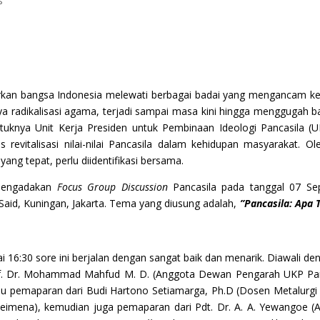
s
arkan bangsa Indonesia melewati berbagai badai yang mengancam k
a radikalisasi agama, terjadi sampai masa kini hingga menggugah ba
tuknya Unit Kerja Presiden untuk Pembinaan Ideologi Pancasila (
revitalisasi nilai-nilai Pancasila dalam kehidupan masyarakat. 
 yang tepat, perlu diidentifikasi bersama.
f mengadakan
Focus Group Discussion
Pancasila pada tanggal 07 Sep
 Said, Kuningan, Jakarta. Tema yang diusung adalah,
”Pancasila: Apa 
ai 16:30 sore ini berjalan dengan sangat baik dan menarik. Diawali
f. Dr. Mohammad Mahfud M. D. (Anggota Dewan Pengarah UKP Pan
lu pemaparan dari Budi Hartono Setiamarga, Ph.D (Dosen Metalurgi 
 Leimena), kemudian juga pemaparan dari Pdt. Dr. A. A. Yewangoe