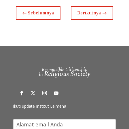
←
Sebelumnya
Berikutnya
→
Responsible Citizenship
Religious Society
in
Ikuti update Institut Leimena
I
k