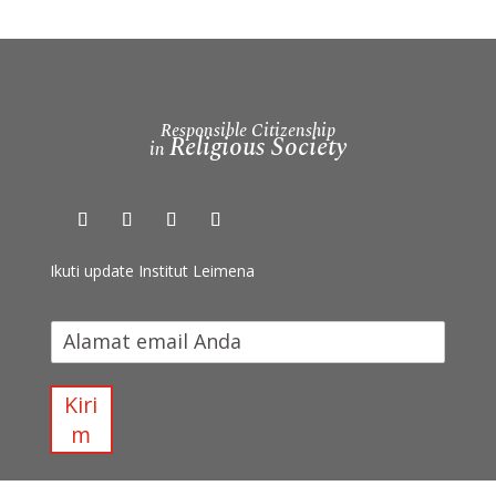
Responsible Citizenship
Religious Society
in
Ikuti update Institut Leimena
I
k
u
t
Kiri
i
m
u
p
d