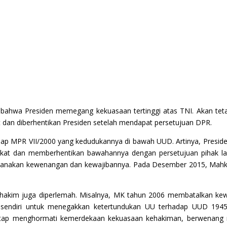
bahwa Presiden memegang kekuasaan tertinggi atas TNI. Akan teta
 dan diberhentikan Presiden setelah mendapat persetujuan DPR.
) Tap MPR VII/2000 yang kedudukannya di bawah UUD. Artinya, Pres
kat dan memberhentikan bawahannya dengan persetujuan pihak la
nakan kewenangan dan kewajibannya. Pada Desember 2015, Mahkama
hakim juga diperlemah. Misalnya, MK tahun 2006 membatalkan ke
endiri untuk menegakkan ketertundukan UU terhadap UUD 1945
ap menghormati kemerdekaan kekuasaan kehakiman, berwenang men