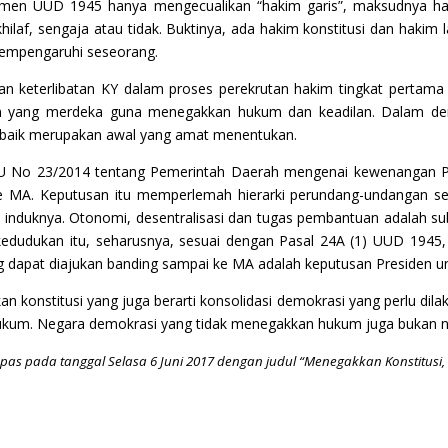
men UUD 1945 hanya mengecualikan “hakim garis”, maksudnya hak
laf, sengaja atau tidak. Buktinya, ada hakim konstitusi dan hakim lai
 mempengaruhi seseorang.
 keterlibatan KY dalam proses perekrutan hakim tingkat pertama
yang merdeka guna menegakkan hukum dan keadilan. Dalam dem
ng baik merupakan awal yang amat menentukan.
UU No 23/2014 tentang Pemerintah Daerah mengenai kewenangan P
ke MA. Keputusan itu memperlemah hierarki perundang-undangan s
m induknya. Otonomi, desentralisasi dan tugas pembantuan adalah s
kedudukan itu, seharusnya, sesuai dengan Pasal 24A (1) UUD 1945
 dapat diajukan banding sampai ke MA adalah keputusan Presiden u
 konstitusi yang juga berarti konsolidasi demokrasi yang perlu dil
um. Negara demokrasi yang tidak menegakkan hukum juga bukan n
pas pada tanggal Selasa 6 Juni 2017 dengan judul “Menegakkan Konstitusi,