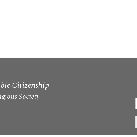
ble Citizenship
igious Society
I
i