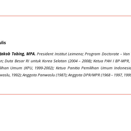
lis
 Jakob Tobing, MPA.
President Institut Leimena; Program Doctorate – Van V
en; Duta Besar RI untuk Korea Selatan (2004 – 2008); Ketua PAH I BP-MP
lihan Umum (KPU, 1999-2002); Ketua Panitia Pemilihan Umum Indonesia 
waslu, 1992); Anggota Panwaslu (1987); Anggota DPR/MPR (1968 – 1997, 1999