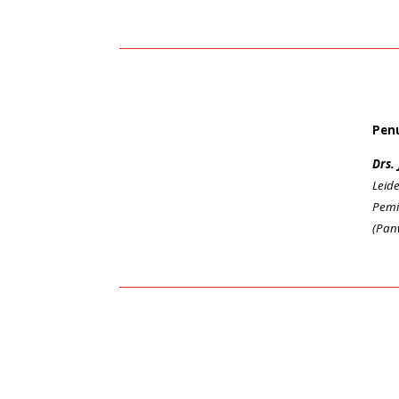
Penu
Drs.
Leid
Pemi
(Pan