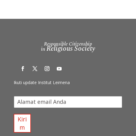
Responsible Citizenship
Religious Society
in
Ikuti update Institut Leimena
I
k
u
t
Kiri
i
m
u
p