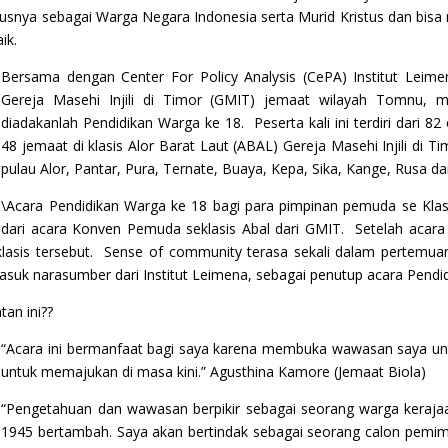
tatusnya sebagai Warga Negara Indonesia serta Murid Kristus dan b
ik.
Bersama dengan Center For Policy Analysis (CePA) Institut Leime
Gereja Masehi Injili di Timor (GMIT) jemaat wilayah Tomnu, 
diadakanlah Pendidikan Warga ke 18. Peserta kali ini terdiri dari 
48 jemaat di klasis Alor Barat Laut (ABAL) Gereja Masehi Injili di T
pulau Alor, Pantar, Pura, Ternate, Buaya, Kepa, Sika, Kange, Rusa d
\Acara Pendidikan Warga ke 18 bagi para pimpinan pemuda se Klasi
dari acara Konven Pemuda seklasis Abal dari GMIT. Setelah acara 
sis tersebut. Sense of community terasa sekali dalam pertemuan in
uk narasumber dari Institut Leimena, sebagai penutup acara Pendid
an ini??
“Acara ini bermanfaat bagi saya karena membuka wawasan saya un
untuk memajukan di masa kini.” Agusthina Kamore (Jemaat Biola)
“Pengetahuan dan wawasan berpikir sebagai seorang warga keraja
1945 bertambah. Saya akan bertindak sebagai seorang calon pemimp