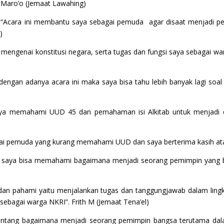
Maro’o (Jemaat Lawahing)
“Acara ini membantu saya sebagai pemuda agar disaat menjadi p
)
mengenai konstitusi negara, serta tugas dan fungsi saya sebagai war
dengan adanya acara ini maka saya bisa tahu lebih banyak lagi soal 
ya memahami UUD 45 dan pemahaman isi Alkitab untuk menjadi d
i pemuda yang kurang memahami UUD dan saya berterima kasih atas
na saya bisa memahami bagaimana menjadi seorang pemimpin yang b
ri dan pahami yaitu menjalankan tugas dan tanggungjawab dalam lin
bagai warga NKRI”. Frith M (Jemaat Tena’el)
entang bagaimana menjadi seorang pemimpin bangsa terutama dal