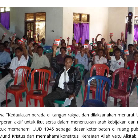
 “Kedaulatan berada di tangan rakyat dan dilaksanakan menurut U
rperan aktif untuk ikut serta dalam menentukan arah kebijakan dar
uk memahami UUD 1945 sebagai dasar keterlibatan di ruang publi
rid Kristus dan memahami konstitusi Kerajaan Allah yaitu Alkit