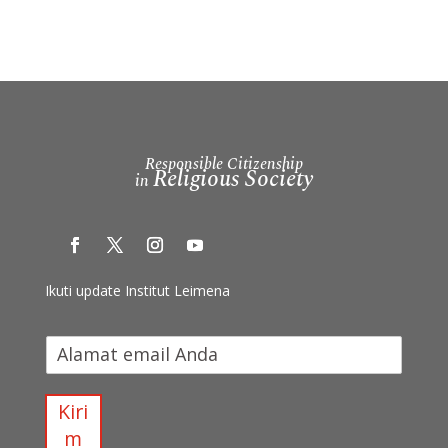
Responsible Citizenship
Religious Society
in
Ikuti update Institut Leimena
I
k
u
t
Kiri
i
m
u