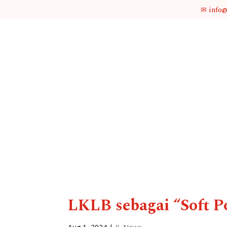
✉ info
LKLB sebagai “Soft P