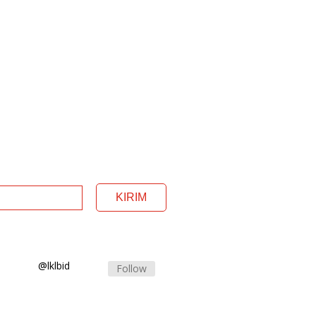
Berikutnya
→
@lklbid
Follow