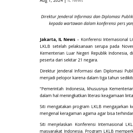
Aug 1, 2024
|
IL News
Direktur Jenderal Informasi dan Diplomasi Publik
kepada wartawan dalam konferensi pers yang 
Jakarta, IL News
– Konferensi Internasional L
LKLB setelah pelaksanaan serupa pada Novemb
Kementerian Luar Negeri Republik Indonesia, di
peserta dari sekitar 21 negara.
Direktur Jenderal Informasi dan Diplomasi Pu
menjadi pelopor karena dalam tiga tahun sedikit
“Pemerintah Indonesia, khususnya Kementerian 
dalam hal meningkatkan literasi keagamaan linta
Siti mengatakan program LKLB mengajarkan ke
mengenal keragaman agama agar bisa terhindar
Siti menjelaskan Konferensi Internasional L
masyarakat Indonesia. Program LKLB memperken