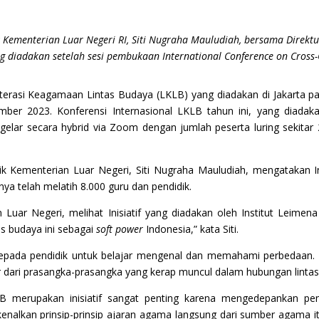
 Kementerian Luar Negeri RI, Siti Nugraha Mauludiah, bersama Direktur
diadakan setelah sesi pembukaan International Conference on Cross-Cu
iterasi Keagamaan Lintas Budaya (LKLB) yang diadakan di Jakarta p
er 2023. Konferensi Internasional LKLB tahun ini, yang diadak
gelar secara hybrid via Zoom dengan jumlah peserta luring sekitar 
blik Kementerian Luar Negeri, Siti Nugraha Mauludiah, mengatakan 
nya telah melatih 8.000 guru dan pendidik.
Luar Negeri, melihat Inisiatif yang diadakan oleh Institut Leimena
s budaya ini sebagai
soft power
Indonesia,” kata Siti.
pada pendidik untuk belajar mengenal dan memahami perbedaan. Le
 dari prasangka-prasangka yang kerap muncul dalam hubungan linta
KLB merupakan inisiatif sangat penting karena mengedepankan pe
alkan prinsip-prinsip ajaran agama langsung dari sumber agama itu