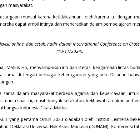
ngah masyarakat.
kecurigaan muncul karena ketidaktahuan, oleh karena itu dengan m
 mereka dapat ambil intinya dan menerapkan dalam pembelajaran merek
visi, online, dan cetak, hadir dalam International Conference on Cross-
(10/11/2024).
mena, Matius Ho, menyampaikan inti dari literasi keagamaan lintas 
 sama di tengah berbagai keberagaman yang ada. Disadari bahw
tangan.
kerja sama dalam masyarakat berbeda agama dan kepercayaan untu
asi dunia saat ini, masih banyak ketakutan, kekhawatiran akan perbed
i bangsa Indonesia,” kata Matius.
 LKLB yang pertama tahun 2023 diadakan oleh Institut Leimena b
ahun Deklarasi Universal Hak Asasi Manusia (DUHAM). Konferensi tah