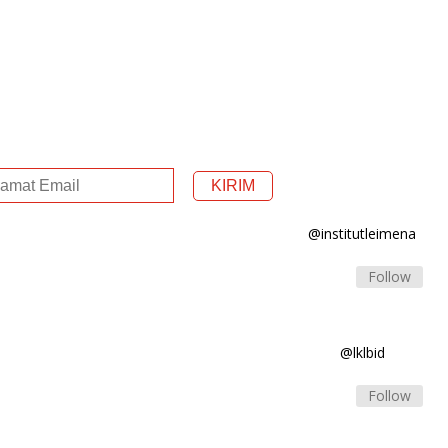
@institutleimena
Follow
@lklbid
Follow