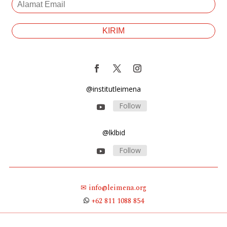
@institutleimena
Follow
@lklbid
Follow
✉ info@leimena.org
+62 811 1088 854