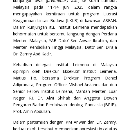
kunjungan awal (
preliminary visit
) ke Kuala Lumpur,
Malaysia pada 11-14 Juni 2025 dalam rangka
mengupayakan kemitraan untuk program Literasi
Keagamaan Lintas Budaya (LKLB) di kawasan ASEAN.
Dalam kunjungan itu, Institut Leimena mendapatkan
kehormatan untuk bertemu langsung dengan Perdana
Menteri Malaysia, YAB Dato’ Seri Anwar Ibrahim, dan
Menteri Pendidikan Tinggi Malaysia, Dato’ Seri Diraja
Dr. Zamry Abd Kadir.
Kehadiran delegasi Institut Leimena di Malaysia
dipimpin oleh Direktur Eksekutif Institut Leimena,
Matius Ho, bersama Direktur Program Daniel
Adipranata, Program Officer Mishael Arviano, dan dua
Senior Fellow Institut Leimena, Mantan Menteri Luar
Negeri RI, Dr. Alwi Shihab dan Anggota Dewan
Pengarah Badan Pembinaan Ideologi Pancasila (BPIP),
Prof. Amin Abdullah.
Dalam pertemuan dengan PM Anwar dan Dr. Zamry,
kedua tokoh tersebut memberikan apresiasi tinggi atas