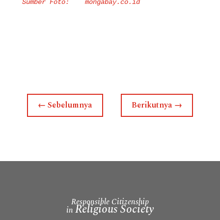
Sumber Foto: mongabay.co.id
←
Sebelumnya
Berikutnya
→
Responsible Citizenship
Religious Society
in