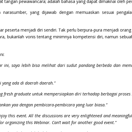
t tangan pewawancara; adalah bahasa yang dapat dimaknai oleh p
a narasumber, yang dijawab dengan memuaskan sesuai pengalam
eserta menjadi diri sendiri. Tak perlu berpura-pura menjadi orang l
, bukanlah vonis tentang minimnya kompetensi diri, namun sebuah is
ni:
ar ini, saya lebih bisa melihat dari sudut pandang berbeda dan me
i yang ada di daerah daerah.”
ng fresh graduate untuk mempersiapkan diri terhadap berbagai proses
ahankan yaa dengan pembicara-pembicara yang luar biasa.”
I enjoy this event. All the discussions are very enlightened and meaning
for organizing this Webinar. Can’t wait for another good event.”