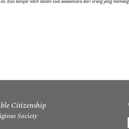
ini, bisa belajar lebih dalam soal wawancara dari orang yang memang
ble Citizenship
igious Society
I