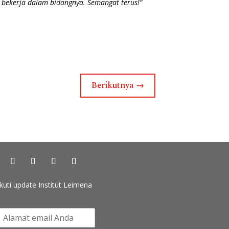
 bekerja dalam bidangnya. Semangat terus!”
Berikutnya
→
Ikuti update Institut Leimena
k