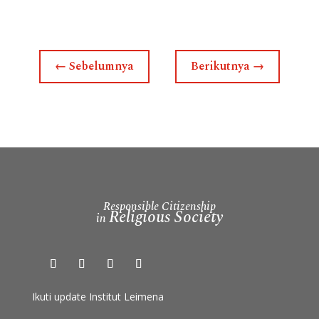
←
Sebelumnya
Berikutnya
→
Responsible Citizenship
Religious Society
in
Ikuti update Institut Leimena