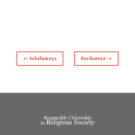
←
Sebelumnya
Berikutnya
→
Responsible Citizenship
Religious Society
in