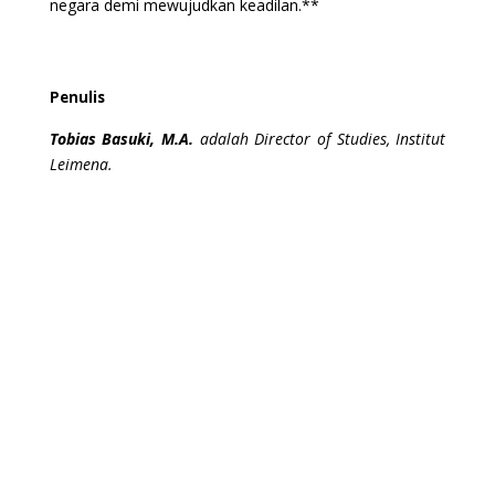
negara demi mewujudkan keadilan.**
Penulis
Tobias Basuki, M.A.
adalah Director of Studies, Institut
Leimena.
←
UU No. 1/PNPS/1965: Mencegah Penodaan Agama
atau Diskriminasi ?
Pancasila di Tengah Isu Publik (1)
→