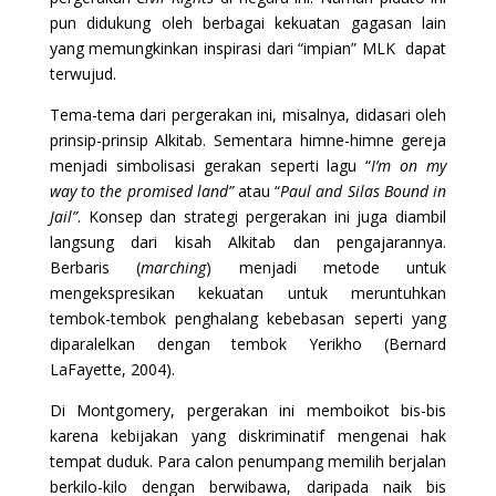
pun didukung oleh berbagai kekuatan gagasan lain
yang memungkinkan inspirasi dari “impian” MLK dapat
terwujud.
Tema-tema dari pergerakan ini, misalnya, didasari oleh
prinsip-prinsip Alkitab. Sementara himne-himne gereja
menjadi simbolisasi gerakan seperti lagu “
I’m on my
way to the promised land”
atau “
Paul and Silas Bound in
Jail”
. Konsep dan strategi pergerakan ini juga diambil
langsung dari kisah Alkitab dan pengajarannya.
Berbaris (
marching
) menjadi metode untuk
mengekspresikan kekuatan untuk meruntuhkan
tembok-tembok penghalang kebebasan seperti yang
diparalelkan dengan tembok Yerikho (Bernard
LaFayette, 2004).
Di Montgomery, pergerakan ini memboikot bis-bis
karena kebijakan yang diskriminatif mengenai hak
tempat duduk. Para calon penumpang memilih berjalan
berkilo-kilo dengan berwibawa, daripada naik bis