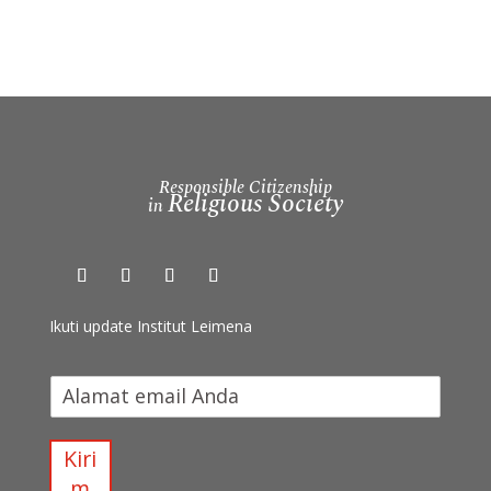
Responsible Citizenship
Religious Society
in
Ikuti update Institut Leimena
I
k
u
t
Kiri
i
m