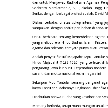
dan untuk Menjawab Radikalisme Agama). Peng
Soebroto Mardiatmadja, S.J. (Sekolah Tinggi Fi
Serikat dengan berbagai profesi adalah: David M
Diskusi terbatas di atas cukup intensif yang j
sampaikan dengan sedikit perubahan di sana-sin
Untuk berbicara tentang kemerdekaan agama dan
yang meliputi era Hindu-Budha, Islam, Krist
agama dan toleransi ternyata punya suatu
raiso
Adalah penyair-filosuf Majapahit Mpu Tantular
Hindu Majapahit (1293-1520) yang terletak di J
pengarang Jawa kuno itu. Terjemahan modern 
sasanti dan motto nasional resmi negara ini.
Sekalipun Mpu Tantular seorang penganut agam
karya Tantular di dalamnya ungkapan Bhinnêka it
Disebutkan bahwa Budha yang kesohor dan Syiw
Memang berbeda, tetapi mana mungkin untuk men