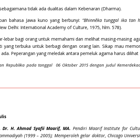
 sebagaimana tidak ada dualitas dalam Kebenaran (Dharma).
kapan bahasa Jawa kuno yang berbunyi:
“Bhinnêka tunggal ika tan
w Delhi: International Academy of Culture, 1975, hlm. 578).
-lebar bagi orang untuk memahami dan melihat masing-masing agama 
ti yang terbuka untuk berbagi dengan orang lain. Sikap mau memo
ada. Peperangan yang meledak antara pemeluk agama harus dilihat da
ian Republika pada tanggal 06 Oktober 2015 dengan judul Kemerdekaan
lis
. Dr. H. Ahmad Syafii Maarif, MA.
Pendiri Maarif Institute for Cu
mmadiyah (1999 – 2005); Memperoleh gelar doktor, Chicago University