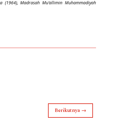
arta (1964), Madrasah Mu’allimin Muhammadiyah
Berikutnya
→