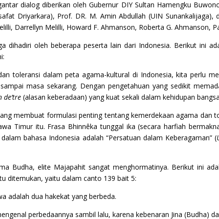
antar dialog diberikan oleh Gubernur DIY Sultan Hamengku Buwon
lsafat Driyarkara), Prof. DR. M. Amin Abdullah (UIN Sunankalijaga)
elilli, Darrellyn Melilli, Howard F. Ahmanson, Roberta G. Ahmanson, P
uga dihadiri oleh beberapa peserta lain dari Indonesia. Berikut ini
i:
 toleransi dalam peta agama-kultural di Indonesia, kita perlu me
en, sampai masa sekarang. Dengan pengetahuan yang sedikit mema
n de’tre
(alasan keberadaan) yang kuat sekali dalam kehidupan bangsa 
 yang membuat formulasi penting tentang kemerdekaan agama dan tole
awa Timur itu. Frasa Bhinnêka tunggal ika (secara harfiah bermakna 
dalam bahasa Indonesia adalah “Persatuan dalam Keberagaman” (
a Budha, elite Majapahit sangat menghormatinya. Berikut ini ad
u ditemukan, yaitu dalam canto 139 bait 5:
a adalah dua hakekat yang berbeda.
genal perbedaannya sambil lalu, karena kebenaran Jina (Budha) da