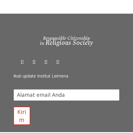
Responsible Citizenship
Religious Society
in
Ikuti update Institut Leimena
I
k
u
t
Kiri
i
m
u
p