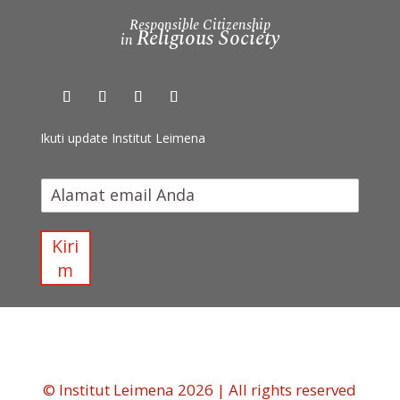
Responsible Citizenship
Religious Society
in
Ikuti update Institut Leimena
I
k
u
t
Kiri
i
m
u
p
d
a
t
e
I
© Institut Leimena 2026 | All rights reserved